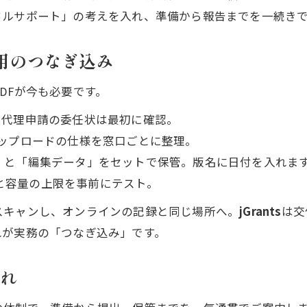
タルサポート」の考えを入れ、準備から報告までを一続き
紙運用のつなぎ込み
DFが今も必要です。
、代理申請の委任状は最初に確認。
Fアップロードの仕様を窓口ごとに整理。
）」と「編集データ」をセットで保管。版名に日付を入れま
度と容量の上限を事前にテスト。
スキャンし、オンラインの記録と同じ場所へ。
jGrants
は交
れが実務の「つなぎ込み」です。
流れ