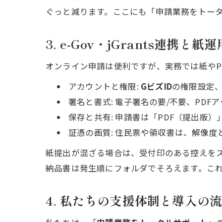
ぐっと減ります。ここにも「申請業務をトー
3. e-Gov・jGrants連携と
オンライン申請は便利ですが、実務では紙やP
アカウントと権限:
GビズID
の権限設定
署名と書式: 電子署名の要/不要、PD
保存と共有: 申請書は「PDF（提出版
証憑の画質: 住民票や領収書は、解像
紙提出が混ざる場合は、受付印のある控えを
納品書は発生順にフォルダでそろえます。こ
4. 私たちの支援体制と導入の