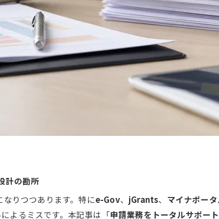
設計の勘所
流になりつつあります。特に
e-Gov
、
jGrants
、
マイナポータ
いによるミスです。本記事は「
申請業務をトータルサポー