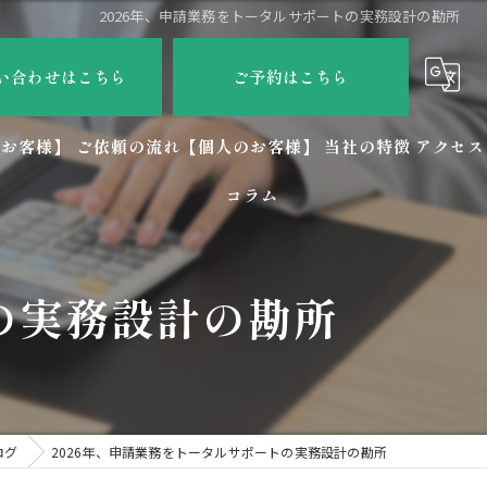
2026年、申請業務をトータルサポートの実務設計の勘所
い合わせはこちら
ご予約はこちら
のお客様】
ご依頼の流れ【個人のお客様】
当社の特徴
アクセス
コラム
社労士
相続
の実務設計の勘所
会社設立
ビザ
許認可申請
ログ
2026年、申請業務をトータルサポートの実務設計の勘所