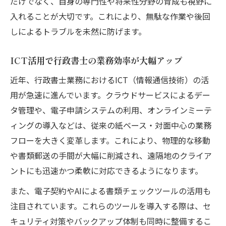
だけでなく、自身の専門性や将来性分野の育成も視野に
行政書士がダブルライセンスで差別化する
入れることが大切です。これにより、無駄な作業や後回
コツ
しによるトラブルを未然に防げます。
行政書士の業務領域を広げる資格戦略とは
ICT活用で行政書士の業務効率が大幅アップ
行政書士が他士業と連携するメリットと活
用法
近年、行政書士業務におけるICT（情報通信技術）の活
用が急速に進んでいます。クラウドサービスによるデー
タ管理や、電子申請システムの利用、オンラインミーテ
ィングの導入などは、従来の紙ベース・対面中心の業務
フローを大きく変革します。これにより、物理的な移動
や書類郵送の手間が大幅に削減され、遠隔地のクライア
ントにも迅速かつ柔軟に対応できるようになります。
また、電子契約やAIによる書類チェックツールの活用も
注目されています。これらのツールを導入する際は、セ
キュリティ対策やバックアップ体制も同時に整備するこ