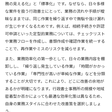
行政書士が注目すべき人気業務分野の特徴
務の見える化」と「標準化」です。なぜなら、日々多様
とは
な案件を扱う行政書士にとって、業務の流れや手順が曖
行政書士として需要の高い分野を見極める
昧なままでは、同じ作業を繰り返す中で無駄や抜け漏れ
方法
が生じやすくなるためです。例えば、相続手続きや許認
行政書士業務の選択で失敗しないための視
可申請といった定型的業務については、チェックリスト
点
や業務フローを作成し、書類作成や確認作業を統一する
行政書士業務の人気分野を選ぶ際の判断基
ことで、再作業やミスのリスクを減らせます。
準
また、業務効率化の第一歩として、日々の業務内容を棚
将来性ある行政書士分野を選ぶためのアプ
卸しし、「繰り返し発生している作業」「時間がかかっ
ローチ
ている作業」「専門性が高いが単純な作業」などを分類
現場で活躍する行政書士の実践テクニック集
することが大切です。これにより、どこに改善の余地が
あるかが明確になります。行政書士事務所の規模や地域
行政書士が現場で役立つ応用テクニックを
密着型か否かによっても最適な効率化策は異なるため、
公開
自身の業務スタイルに合わせた改善策を選択しましょ
行政書士業務の現場力を高める実践ノウハ
う。