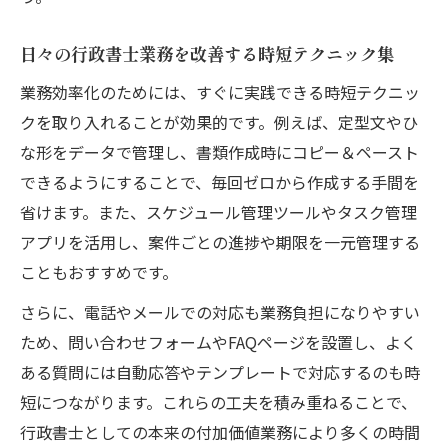
ウ
行政書士が実践する即効性のある業務改善
日々の行政書士業務を改善する時短テクニック集
事例
業務効率化のためには、すぐに実践できる時短テクニッ
行政書士の現場で使える効率化アイデア集
クを取り入れることが効果的です。例えば、定型文やひ
行政書士業務で成果を出す現場対応の工夫
な形をデータで管理し、書類作成時にコピー＆ペースト
相続や許認可で行政書士が差をつける方法
できるようにすることで、毎回ゼロから作成する手間を
行政書士が相続分野で信頼を得るための工
省けます。また、スケジュール管理ツールやタスク管理
夫
アプリを活用し、案件ごとの進捗や期限を一元管理する
許認可業務で行政書士が選ばれる理由とは
こともおすすめです。
行政書士が相続と許認可で差別化を図る戦
さらに、電話やメールでの対応も業務負担になりやすい
略
ため、問い合わせフォームやFAQページを設置し、よく
行政書士の相続業務でのトラブル回避術
ある質問には自動応答やテンプレートで対応するのも時
行政書士の許認可申請を成功に導く秘訣
短につながります。これらの工夫を積み重ねることで、
将来性重視なら行政書士は何を学ぶべきか
行政書士としての本来の付加価値業務により多くの時間