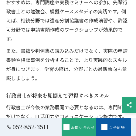
おすすめは、専門講座や実務セミナーへの参加、先輩行
政書士との勉強会、模擬ケーススタディの実践です。例
えば、相続分野では遺産分割協議書の作成演習や、許認
可分野では申請書類作成のワークショップが効果的で
す。
また、書籍や判例集の読み込みだけでなく、実際の申請
書類や相談事例を分析することで、より実践的なスキル
が身につきます。学習の際は、分野ごとの最新動向も意
識しましょう。
行政書士が将来を見据えて習得すべきスキル
行政書士が今後の業務展開で必要となるのは、専門知識
だけでなく、IT活用力やコミュニケーション能力です。
電子申請やクラウド管理などデジタル化が進む中、業務
052-852-3511
お問い合わせ
ご予約
効率化のためのツール利用は必須となっています。