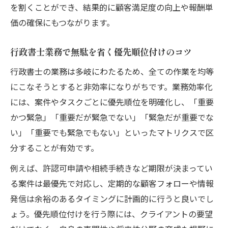
を割くことができ、結果的に顧客満足度の向上や報酬単
行政書士が将来性分野で力を伸ばすための
価の確保にもつながります。
学び
行政書士業務に必要な最新知識の取り入れ
行政書士業務で無駄を省く優先順位付けのコツ
方
行政書士の業務は多岐にわたるため、全ての作業を均等
行政書士として伸びる分野の勉強法とは
にこなそうとすると非効率になりがちです。業務効率化
行政書士が将来を見据えて習得すべきスキ
には、案件やタスクごとに優先順位を明確化し、「重要
ル
かつ緊急」「重要だが緊急でない」「緊急だが重要でな
行政書士のキャリアに直結する学びのポイ
い」「重要でも緊急でもない」といったマトリクスで区
ント
分することが有効です。
ダブルライセンス戦略で業務拡大を実現する行
例えば、許認可申請や相続手続きなど期限が決まってい
政書士へ
る案件は最優先で対応し、定期的な顧客フォローや情報
行政書士がダブルライセンス取得で得られ
発信は余裕のあるタイミングに計画的に行うと良いでし
る強み
ょう。優先順位付けを行う際には、クライアントの要望
行政書士業務拡大に繋がる資格の活かし方