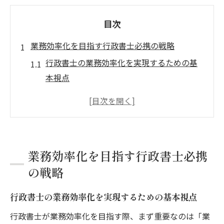
目次
業務効率化を目指す行政書士必携の戦略
行政書士の業務効率化を実現するための基
本視点
日々の行政書士業務を改善する時短テクニ
ック集
行政書士業務で無駄を省く優先順位付けの
コツ
業務効率化を目指す行政書士必携
ICT活用で行政書士の業務効率が大幅アップ
の戦略
行政書士が陥りやすい非効率な作業を見直
す方法
行政書士の業務効率化を実現するための基本視点
人気分野の行政書士業務を選ぶコツ
行政書士が業務効率化を目指す際、まず重要なのは「業