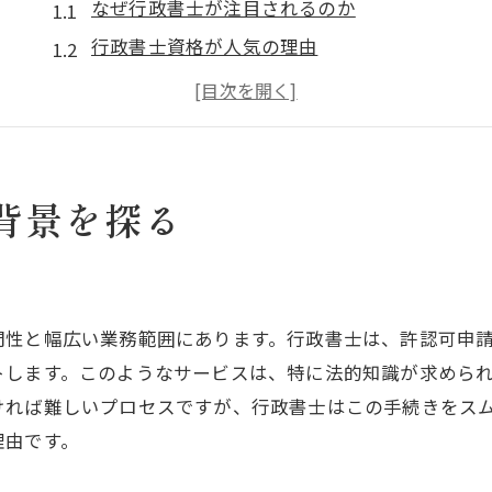
なぜ行政書士が注目されるのか
行政書士資格が人気の理由
行政書士の社会的な役割とは
行政書士の活躍分野を紹介
行政書士に求められるスキル
行政書士を目指す理由を考える
背景を探る
行政書士が注目される理由とは
行政書士の需要が高まる背景
行政書士業務の重要性とは
門性と幅広い業務範囲にあります。行政書士は、許認可申
行政書士の専門性が支持される
トします。このようなサービスは、特に法的知識が求めら
行政書士の役割とその魅力
ければ難しいプロセスですが、行政書士はこの手続きをス
行政書士の将来性を解説
理由です。
行政書士になるメリットとは