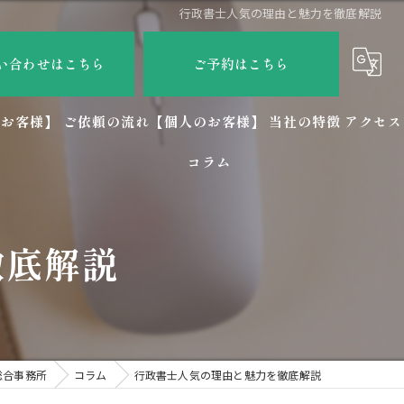
行政書士人気の理由と魅力を徹底解説
い合わせはこちら
ご予約はこちら
のお客様】
ご依頼の流れ【個人のお客様】
当社の特徴
アクセス
コラム
社労士
相続
徹底解説
会社設立
ビザ
許認可申請
総合事務所
コラム
行政書士人気の理由と魅力を徹底解説