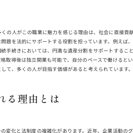
行政書士が注目される場面
行政書士の地位向上の理由
行政書士としてのキャリアの魅力
多くの人がこの職業に魅力を感じる理由は、社会に直接貢
行政書士のキャリアパスを探る
な問題を法的にサポートする役割を担っています。例えば
行政書士の成功事例を紹介
相続手続きにおいては、円満な遺産分割をサポートするこ
資格取得後は独立開業も可能で、自分のペースで働けると
行政書士の魅力的な働き方
として、多くの人が目指す価値があると考えられています
行政書士の専門性が生きる場
行政書士としての自己成長
行政書士を目指す利点とは
れる理由とは
行政書士の業務内容とその魅力
行政書士の具体的な業務紹介
行政書士の仕事内容を解説
会の変化と法制度の複雑化があります。近年、企業活動の