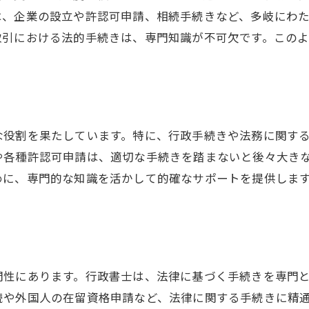
行政書士の魅力的な職務内容
は、企業の設立や許認可申請、相続手続きなど、多岐にわ
行政書士が取り扱う案件とは
取引における法的手続きは、専門知識が不可欠です。この
行政書士の専門知識を活かす
。
行政書士の仕事のプロセス
な役割を果たしています。特に、行政手続きや法務に関す
や各種許認可申請は、適切な手続きを踏まないと後々大き
めに、専門的な知識を活かして的確なサポートを提供しま
門性にあります。行政書士は、法律に基づく手続きを専門
続や外国人の在留資格申請など、法律に関する手続きに精