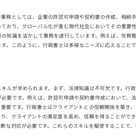
行政書士の職場環境を知る
な業務としては、企業の許認可申請や契約書の作成、相続
行政書士が選ばれる理由を徹底分析
っており、グローバル化が進む現代社会においてその重要
行政書士の魅力とは何か
新の知識を活かして業務を遂行しています。例えば、労務
行政書士業務の幅広さを解説
ます。このように、行政書士は多様なニーズに応えること
行政書士の社会的信頼度
行政書士の専門知識が活躍
行政書士の魅力的なキャリア
行政書士としての成功要素
スキルが求められます。まず、法律知識は不可欠です。行
行政書士の需要が高まる背景
が必要です。例えば、許認可申請や契約書作成において、
行政書士の業務範囲を理解する
も重要です。行政書士はクライアントとの信頼関係を築き、
行政書士の社会的貢献度とは
より、クライアントの満足度を高め、信頼を得ることがで
行政書士の資格の価値を解説
柔軟な対応が必要です。これらのスキルを駆使することで、
行政書士の未来の可能性