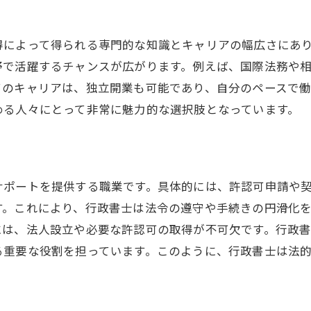
行政書士の魅力と役割を解説
行政書士の具体的な業務内容
得によって得られる専門的な知識とキャリアの幅広さにあ
行政書士が果たす社会的役割
野で活躍するチャンスが広がります。例えば、国際法務や
行政書士のキャリアの魅力
てのキャリアは、独立開業も可能であり、自分のペースで
行政書士としての成長機会
める人々にとって非常に魅力的な選択肢となっています。
行政書士の活躍事例を紹介
行政書士が選ばれる理由
行政書士職の人気の秘密
サポートを提供する職業です。具体的には、許認可申請や
行政書士の仕事のやりがい
す。これにより、行政書士は法令の遵守や手続きの円滑化
行政書士の資格取得の難しさ
には、法人設立や必要な許認可の取得が不可欠です。行政
る重要な役割を担っています。このように、行政書士は法
行政書士が求められるスキル
行政書士になるためのステップ
行政書士の収入とキャリア