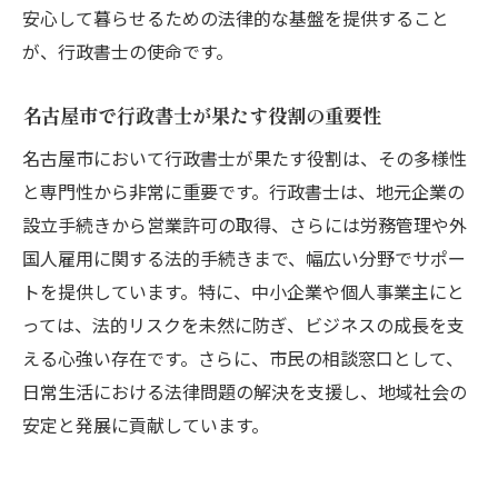
安心して暮らせるための法律的な基盤を提供すること
名古屋市で行政書士が提供する専門的なサ
が、行政書士の使命です。
ポート
法的問題解決に役立つ行政書士の具体的な
名古屋市で行政書士が果たす役割の重要性
アプローチ
名古屋市において行政書士が果たす役割は、その多様性
名古屋市での行政書士の活躍事例から学ぶ知識
と専門性から非常に重要です。行政書士は、地元企業の
の活用法
設立手続きから営業許可の取得、さらには労務管理や外
行政書士の知識を活かしたビジネス成功事
国人雇用に関する法的手続きまで、幅広い分野でサポー
例
トを提供しています。特に、中小企業や個人事業主にと
名古屋市で行政書士が関与した地域プロジ
っては、法的リスクを未然に防ぎ、ビジネスの成長を支
ェクト
える心強い存在です。さらに、市民の相談窓口として、
行政書士が果たす業務の幅広さを知る
日常生活における法律問題の解決を支援し、地域社会の
地域社会に貢献する行政書士の活動事例
安定と発展に貢献しています。
名古屋市での行政書士による法的問題解決
の実例