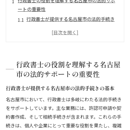
行政書士の役割を理解する名古屋市の法的サポ
ートの重要性
行政書士が提供する名古屋市の法的手続き
の基本
名古屋市における行政書士の存在意義とそ
の歴史
法律知識を地域社会に活かす―行政書士の
行政書士の役割を理解する名古屋
貢献
市の法的サポートの重要性
行政書士のサポートがビジネスに与える影
響とは
行政書士が提供する名古屋市の法的手続きの基本
市民生活を支える行政書士の具体的な役割
名古屋市において、行政書士は多岐にわたる法的手続き
名古屋市で行政書士が果たす役割の重要性
をサポートしています。主な業務には、許認可申請や契
名古屋市で行政書士の知名度を高めるための第
約書作成、そして相続手続きが含まれます。これらの手
一歩地域密着の秘訣
続きは、個人や企業にとって重要な役割を果たし、複雑