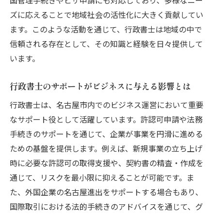
国管理手続きやビザ申請にも対応しており、多様なニー
名古屋市の地域問題解決への行政書士の参
ズに応えることで地域社会の活性化に大きく貢献してい
画
ます。このような活動を通じて、行政書士は地域の中で
行政書士と地域団体の協力事例
信頼される存在として、その知識と経験を日々提供して
行政書士の業務が地域に与える長期的な影
います。
響
名古屋市の行政書士が社会貢献に果たす役
行政書士のサポートがビジネスに与える影響とは
割
行政書士は、名古屋市内でのビジネス運営において重要
地域社会で行政書士が果たすコンサルティ
なサポート役として活躍しています。許認可申請や法務
ング的役割
手続きのサポートを通じて、企業が事業を円滑に進める
行政書士の専門知識を身近に感じる名古屋市で
ための基盤を提供します。例えば、新規事業の立ち上げ
の具体例
時に必要な許認可の取得支援や、契約書の精査・作成を
名古屋市での行政書士による成功事例
通じて、リスクを最小限に抑えることが可能です。ま
た、外国企業の名古屋進出をサポートする場合もあり、
行政書士の専門知識が日常生活に活かされ
国際取引における法的手続きのアドバイスを通じて、グ
る場面