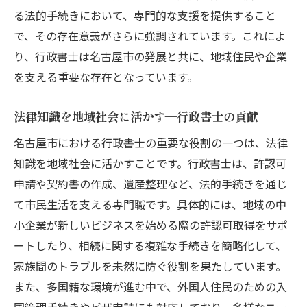
行政書士との最初のコンタクトで押さえて
る法的手続きにおいて、専門的な支援を提供すること
おくべきポイント
で、その存在意義がさらに強調されています。これによ
名古屋市での行政手続きで行政書士を活用
り、行政書士は名古屋市の発展と共に、地域住民や企業
する方法
を支える重要な存在となっています。
行政書士選びのポイントと成功事例
ビジネスを成長させる行政書士の活用方法
法律知識を地域社会に活かす―行政書士の貢献
行政書士との連携でリスクを最小限に抑え
名古屋市における行政書士の重要な役割の一つは、法律
る技術
知識を地域社会に活かすことです。行政書士は、許認可
行政書士を効果的に活用するための地域資
申請や契約書の作成、遺産整理など、法的手続きを通じ
源の発掘
て市民生活を支える専門職です。具体的には、地域の中
小企業が新しいビジネスを始める際の許認可取得をサポ
名古屋市で行政書士が果たす地域社会への貢献
ートしたり、相続に関する複雑な手続きを簡略化して、
とその活かし方
家族間のトラブルを未然に防ぐ役割を果たしています。
行政書士が地域社会に根付くための活動と
また、多国籍な環境が進む中で、外国人住民のための入
は