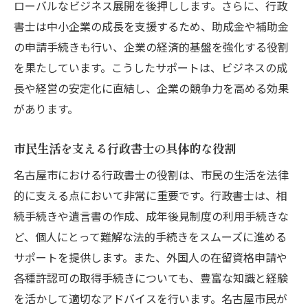
ローバルなビジネス展開を後押しします。さらに、行政
知識を地域のために活かす名古屋市の具体
書士は中小企業の成長を支援するため、助成金や補助金
例
の申請手続きも行い、企業の経済的基盤を強化する役割
市民が知っておくべき行政書士の活用方法
を果たしています。こうしたサポートは、ビジネスの成
行政書士が関与する名古屋市の法的手続き
長や経営の安定化に直結し、企業の競争力を高める効果
の具体例
があります。
名古屋市における行政書士の実践的な役割
行政書士の存在意義を再発見名古屋市における
市民生活を支える行政書士の具体的な役割
法的手続きのサポート
名古屋市における行政書士の役割は、市民の生活を法律
名古屋市での法的手続きにおける行政書士
的に支える点において非常に重要です。行政書士は、相
の重要性
続手続きや遺言書の作成、成年後見制度の利用手続きな
行政書士の存在意義を市民に伝える方法
ど、個人にとって難解な法的手続きをスムーズに進める
市民の安心を支える行政書士の役割
サポートを提供します。また、外国人の在留資格申請や
各種許認可の取得手続きについても、豊富な知識と経験
行政書士が関わる名古屋市の法的手続きの
を活かして適切なアドバイスを行います。名古屋市民が
実際