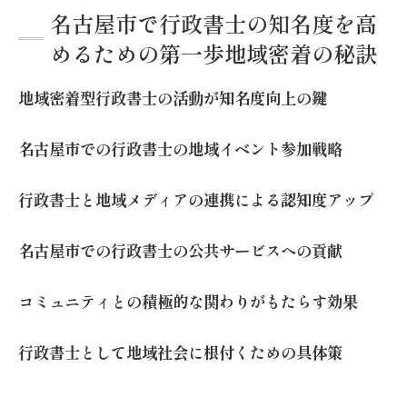
名古屋市で行政書士の知名度を高
行政書士の経験を活かした地域密着型の取
めるための第一歩地域密着の秘訣
り組み
地域社会での行政書士の知識を活かす名古屋市
地域密着型行政書士の活動が知名度向上の鍵
での成功事例
行政書士が活躍する地域プロジェクトの成
名古屋市での行政書士の地域イベント参加戦略
功要因
名古屋市での行政書士による地域活性化事
行政書士と地域メディアの連携による認知度アップ
例
名古屋市での行政書士の公共サービスへの貢献
行政書士の知識を地域社会で活用する成功
の秘訣
コミュニティとの積極的な関わりがもたらす効果
地域社会で行政書士が果たす役割の再評価
行政書士による地域の課題解決事例
行政書士として地域社会に根付くための具体策
地域のニーズに応える行政書士の実践的取
り組み