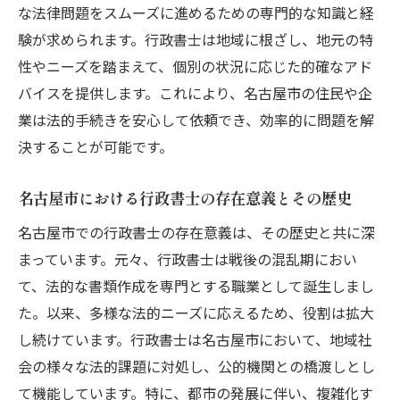
地域密着型行政書士の活動が知名度向上の
な法律問題をスムーズに進めるための専門的な知識と経
鍵
験が求められます。行政書士は地域に根ざし、地元の特
名古屋市での行政書士の地域イベント参加
性やニーズを踏まえて、個別の状況に応じた的確なアド
戦略
バイスを提供します。これにより、名古屋市の住民や企
行政書士と地域メディアの連携による認知
業は法的手続きを安心して依頼でき、効率的に問題を解
度アップ
決することが可能です。
名古屋市での行政書士の公共サービスへの
名古屋市における行政書士の存在意義とその歴史
貢献
名古屋市での行政書士の存在意義は、その歴史と共に深
コミュニティとの積極的な関わりがもたら
まっています。元々、行政書士は戦後の混乱期におい
す効果
て、法的な書類作成を専門とする職業として誕生しまし
行政書士として地域社会に根付くための具
た。以来、多様な法的ニーズに応えるため、役割は拡大
体策
し続けています。行政書士は名古屋市において、地域社
行政書士を効果的に活用するための実践的アド
会の様々な法的課題に対処し、公的機関との橋渡しとし
バイス
て機能しています。特に、都市の発展に伴い、複雑化す